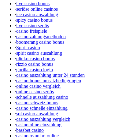
·
live casino bonus
·
seriöse online casinos
·
ice casino auszahlung
·
spicy casino bonus
·
live casino seriös
·
casino freispiele
·
casino zahlungsmethoden
·
boomerang casino bonus
·
Spirit casino
·
spirit casino auszahlung
·
plinko casino bonus
·
rizzio casino bonus
·
gorilla casino login
·
casino auszahlung unter 24 stunden
·
casino bonus umsatzbedingungen
·
online casino vergleich
·
online casino seriös
·
schnelle auszahlung casino
·
casino schweiz bonus
·
casino schnelle einzahlung
·
sol casino auszahlung
·
casino auszahlung vergleich
·
casino ohne einzahlung
·
bassbet casino
·
casino oyunlari online