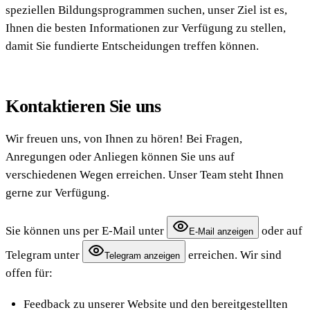
speziellen Bildungsprogrammen suchen, unser Ziel ist es,
Ihnen die besten Informationen zur Verfügung zu stellen,
damit Sie fundierte Entscheidungen treffen können.
Kontaktieren Sie uns
Wir freuen uns, von Ihnen zu hören! Bei Fragen,
Anregungen oder Anliegen können Sie uns auf
verschiedenen Wegen erreichen. Unser Team steht Ihnen
gerne zur Verfügung.
Sie können uns per E-Mail unter
oder auf
E-Mail anzeigen
Telegram unter
erreichen. Wir sind
Telegram anzeigen
offen für:
Feedback zu unserer Website und den bereitgestellten