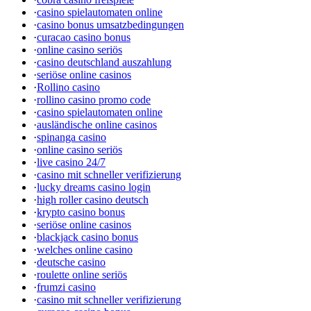
·
casino spielautomaten online
·
casino bonus umsatzbedingungen
·
curacao casino bonus
·
online casino seriös
·
casino deutschland auszahlung
·
seriöse online casinos
·
Rollino casino
·
rollino casino promo code
·
casino spielautomaten online
·
ausländische online casinos
·
spinanga casino
·
online casino seriös
·
live casino 24/7
·
casino mit schneller verifizierung
·
lucky dreams casino login
·
high roller casino deutsch
·
krypto casino bonus
·
seriöse online casinos
·
blackjack casino bonus
·
welches online casino
·
deutsche casino
·
roulette online seriös
·
frumzi casino
·
casino mit schneller verifizierung