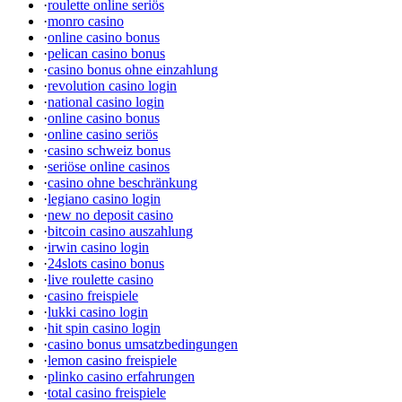
·
roulette online seriös
·
monro casino
·
online casino bonus
·
pelican casino bonus
·
casino bonus ohne einzahlung
·
revolution casino login
·
national casino login
·
online casino bonus
·
online casino seriös
·
casino schweiz bonus
·
seriöse online casinos
·
casino ohne beschränkung
·
legiano casino login
·
new no deposit casino
·
bitcoin casino auszahlung
·
irwin casino login
·
24slots casino bonus
·
live roulette casino
·
casino freispiele
·
lukki casino login
·
hit spin casino login
·
casino bonus umsatzbedingungen
·
lemon casino freispiele
·
plinko casino erfahrungen
·
total casino freispiele